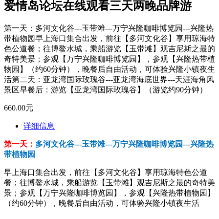
爱情岛论坛在线观看三天两晚品牌游
第一天：多河文化谷---玉带滩---万宁兴隆咖啡博览园---兴隆热
带植物园早上海口集合出发，前往【多河文化谷】享用琼海特
色公道餐；往博鳌水城，乘船游览【玉带滩】观吉尼斯之最的
奇特美景；参观【万宁兴隆咖啡博览园】，参观【兴隆热带植
物园】（约60分钟），晚餐后自由活动，可体验兴隆小镇夜生
活第二天：亚龙湾国际玫瑰谷---亚龙湾海底世界---天涯海角风
景区早餐后：游览【亚龙湾国际玫瑰谷】（游览约90分钟）
660.00元
详细信息
第一天：
多河文化谷---玉带滩---万宁兴隆咖啡博览园---兴隆热
带植物园
早上海口集合出发，前往【多河文化谷】享用琼海特色公道
餐；往博鳌水城，乘船游览【玉带滩】观吉尼斯之最的奇特美
景；参观【万宁兴隆咖啡博览园】，参观【兴隆热带植物园】
（约60分钟），晚餐后自由活动，可体验兴隆小镇夜生活