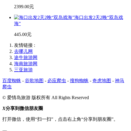
2399.00元
海口出发2天2晚“双岛戏
海”
445.00元
友情链接 :
去哪儿网
途牛旅游网
海南旅游网
三亚旅游
百度蜘蛛
-
谷歌地图
-
必应爬虫
-
搜狗蜘蛛
-
奇虎地图
-
神马
爬虫
© 爱情岛旅游 版权所有 All Rights Reserved
X
分享到微信朋友圈
打开微信，使用“扫一扫”，点击右上角“分享到朋友圈”。