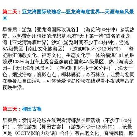
第二天：
亚龙湾国际玫瑰谷---亚龙湾海底世界---天涯海角风景
区
早餐后：游览【亚龙湾国际玫瑰谷】（游览约90分钟）参观热
带、亚热带药用植物的理想基地,有“天下第一湾”盛名的亚龙
湾【亚龙湾海底世界】沙滩 (游览时间不少于40分钟)，游览
5A级景区【南山文化旅游区】（游览时间不少120分钟），游
览融汇佛教文化、福寿文化、生态文化于一体的福泽仙山的胜
境观108米南山海上观音圣像前往国家4A级景区、热带海滨公
园--【天涯海角风景区】（游览时间不少于90分钟），海天一
色，烟波浩翰，帆影点点，椰林婆娑，奇石林立，让爱与您同
在晚餐后自由活动，可体验爱情岛论坛在线观看不夜城丰富的
夜晚生活。
第三天：
椰田古寨
早餐后：爱情岛论坛在线观看湾椰梦长廊活动（不少于120分
钟），前往游览【椰田古寨】（游览不少于120分钟），该景
区是《CCTV影响力对话》合作）有古老文化、奇特风情、椰