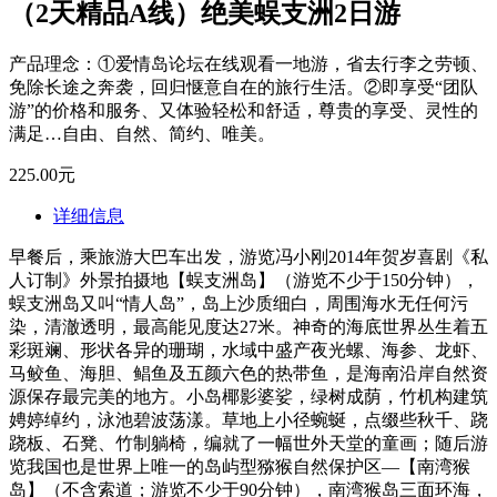
（2天精品A线）绝美蜈支洲2日游
产品理念：①爱情岛论坛在线观看一地游，省去行李之劳顿、
免除长途之奔袭，回归惬意自在的旅行生活。②即享受“团队
游”的价格和服务、又体验轻松和舒适，尊贵的享受、灵性的
满足…自由、自然、简约、唯美。
225.00元
详细信息
早餐后，乘旅游大巴车出发，游览冯小刚2014年贺岁喜剧《私
人订制》外景拍摄地【蜈支洲岛】（游览不少于150分钟），
蜈支洲岛又叫“情人岛”，岛上沙质细白，周围海水无任何污
染，清澈透明，最高能见度达27米。神奇的海底世界丛生着五
彩斑斓、形状各异的珊瑚，水域中盛产夜光螺、海参、龙虾、
马鲛鱼、海胆、鲳鱼及五颜六色的热带鱼，是海南沿岸自然资
源保存最完美的地方。小岛椰影婆娑，绿树成荫，竹机构建筑
娉婷绰约，泳池碧波荡漾。草地上小径蜿蜒，点缀些秋千、跷
跷板、石凳、竹制躺椅，编就了一幅世外天堂的童画；随后游
览我国也是世界上唯一的岛屿型猕猴自然保护区—【南湾猴
岛】（不含索道；游览不少于90分钟），南湾猴岛三面环海，