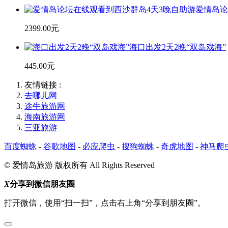
爱情岛论
2399.00元
海口出发2天2晚“双岛戏海”
445.00元
友情链接 :
去哪儿网
途牛旅游网
海南旅游网
三亚旅游
百度蜘蛛
-
谷歌地图
-
必应爬虫
-
搜狗蜘蛛
-
奇虎地图
-
神马爬
© 爱情岛旅游 版权所有 All Rights Reserved
X
分享到微信朋友圈
打开微信，使用“扫一扫”，点击右上角“分享到朋友圈”。