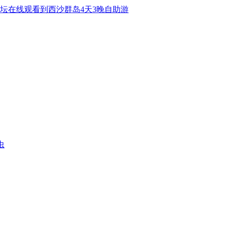
坛在线观看到西沙群岛4天3晚自助游
虫