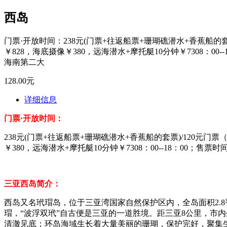
西岛
门票·开放时间：238元(门票+往返船票+珊瑚礁潜水+香蕉船的
￥828，海底摄像￥380，远海潜水+摩托艇10分钟￥7308：0
海南第二大
128.00元
详细信息
门票·开放时间：
238元(门票+往返船票+珊瑚礁潜水+香蕉船的套票)/120元门
￥380，远海潜水+摩托艇10分钟￥7308：00--18：00；售票时间：
三亚西岛简介：
西岛又名玳瑁岛，位于三亚湾国家自然保护区内，全岛面积2.
瑁，“波浮双玳”自古便是三亚的一道胜境。距三亚8公里，市
清澈见底；环岛海域生长着大量美丽的珊瑚，保护完好，聚集