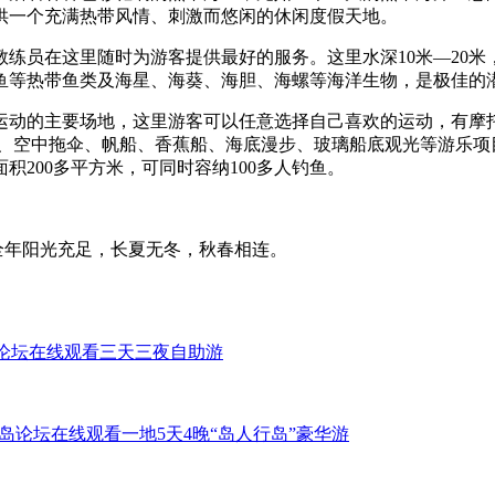
供一个充满热带风情、刺激而悠闲的休闲度假天地。
教练员在这里随时为游客提供最好的服务。这里水深10米―20
鱼等热带鱼类及海星、海葵、海胆、海螺等海洋生物，是极佳的
运动的主要场地，这里游客可以任意选择自己喜欢的运动，有摩
水、空中拖伞、帆船、香蕉船、海底漫步、玻璃船底观光等游乐项
200多平方米，可同时容纳100多人钓鱼。
，全年阳光充足，长夏无冬，秋春相连。
岛论坛在线观看三天三夜自助游
岛论坛在线观看一地5天4晚“岛人行岛”豪华游