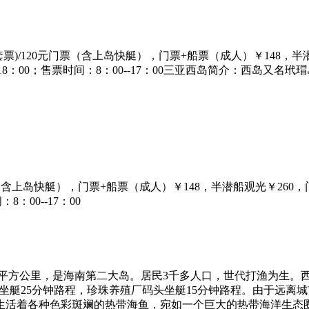
套票)/120元门票（含上岛快艇），门票+船票（成人）￥148，半
0--18：00；售票时间：8：00--17：00三亚西岛简介：西岛
票（含上岛快艇），门票+船票（成人）￥148，半潜船观光￥260，
8：00--17：00
8平方公里，是海南第二大岛。居民3千多人口，世代打渔为生。
内坐艇25分钟路程，珍珠养殖厂码头坐艇15分钟路程。由于远
生活着各种色彩斑斓的热带海鱼，宛如一个巨大的热带海洋生态