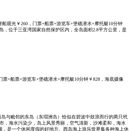
潜船观光￥260，门票+船票+游览车+堡礁潜水+摩托艇10分钟
又名玳瑁岛，位于三亚湾国家自然保护区内，全岛面积2.8平方公里，是
门票+船票+游览车+堡礁潜水+摩托艇10分钟￥828，海底摄像
西岛与毗邻的东岛（东瑁洲岛）恰似在碧波中鼓浪而行的两只玳
离城市，海水污染少，岛上风景秀丽，空气清新，沙滩柔和，海水
圈，是一个休闲度假的好地方。西岛海上游乐世界集各种海上休